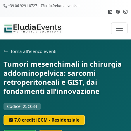
+39 06 9291 8727 |
info@eludiaevents.it
Torna all'elenco eventi
Tumori mesenchimali in chirurgia
addominopelvica: sarcomi
retroperitoneali e GIST, dai
fondamenti all’innovazione
Codice: 25C034
7.0 crediti ECM - Residenziale