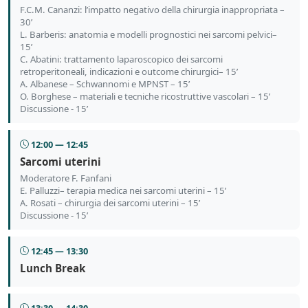
F.C.M. Cananzi: l’impatto negativo della chirurgia inappropriata –
30’
L. Barberis: anatomia e modelli prognostici nei sarcomi pelvici–
15’
C. Abatini: trattamento laparoscopico dei sarcomi
retroperitoneali, indicazioni e outcome chirurgici– 15’
A. Albanese – Schwannomi e MPNST – 15’
O. Borghese – materiali e tecniche ricostruttive vascolari – 15’
Discussione - 15’
12:00 — 12:45
Sarcomi uterini
Moderatore F. Fanfani
E. Palluzzi– terapia medica nei sarcomi uterini – 15’
A. Rosati – chirurgia dei sarcomi uterini – 15’
Discussione - 15’
12:45 — 13:30
Lunch Break
13:30 — 14:30