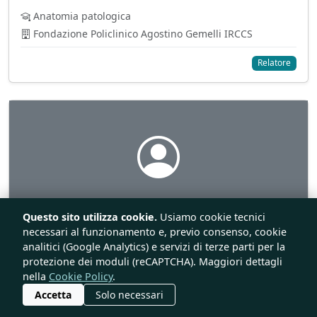
Anatomia patologica
Fondazione Policlinico Agostino Gemelli IRCCS
Relatore
Questo sito utilizza cookie.
Usiamo cookie tecnici
Dott.ssa Elena Rodolfino
necessari al funzionamento e, previo consenso, cookie
analitici (Google Analytics) e servizi di terze parti per la
Radiodiagnostica
protezione dei moduli (reCAPTCHA). Maggiori dettagli
Fondazione Policlinico Agostino Gemelli IRCCS
nella
Cookie Policy
.
Accetta
Solo necessari
Iscriviti al corso
Relatrice