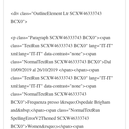
<div class="OutlineElement Ltr SCXW46333743 
BCX0">
<p class="Paragraph SCXW46333743 BCX0"><span 
class="TextRun SCXW46333743 BCX0" lang="IT-IT" 
xml:lang="IT-IT" data-contrast="none"><span 
class="NormalTextRun SCXW46333743 BCX0">Dal 
10/09/2019 al 26/10/2019 </span></span><span 
class="TextRun SCXW46333743 BCX0" lang="IT-IT" 
xml:lang="IT-IT" data-contrast="none"><span 
class="NormalTextRun SCXW46333743 
BCX0">Frequenza presso l&rsquo;Ospedale Brigham 
and&nbsp;</span><span class="NormalTextRun 
SpellingErrorV2Themed SCXW46333743 
BCX0">Women&rsquo;s</span><span 