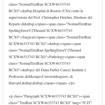
class="NormalTextRun SCXW46333743 
BCX0">&nbsp;Hospital di Boston (USA) sotto la 
supervisione del Prof. Christopher Fletcher, Direttore del 
Reparto di&nbsp;</span><span class="NormalTextRun 
SpellingErrorV2Themed SCXW46333743 
BCX0">Surgical</span><span class="NormalTextRun 
SCXW46333743 BCX0">&nbsp;</span><span 
class="NormalTextRun SpellingErrorV2Themed 
SCXW46333743 BCX0">Pathology</span><span 
class="NormalTextRun SCXW46333743 
BCX0">&nbsp;e del Dana Farber Cancer Institute e 
Professore dell&rsquo;Universit&agrave; di 
Harvard.&nbsp;&nbsp;</span></span> </p>
<p class="Paragraph SCXW46333743 BCX0"><span 
class="TextRun SCXW46333743 BCX0" lang="IT-IT" 