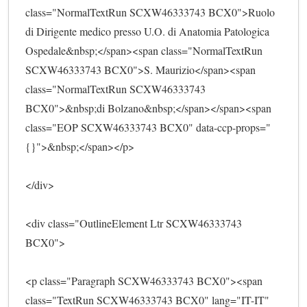
class="NormalTextRun SCXW46333743 BCX0">Ruolo 
di Dirigente medico presso U.O. di Anatomia Patologica 
Ospedale&nbsp;</span><span class="NormalTextRun 
SCXW46333743 BCX0">S. Maurizio</span><span 
class="NormalTextRun SCXW46333743 
BCX0">&nbsp;di Bolzano&nbsp;</span></span><span 
class="EOP SCXW46333743 BCX0" data-ccp-props="
{}">&nbsp;</span></p>
</div>
<div class="OutlineElement Ltr SCXW46333743 
BCX0">
<p class="Paragraph SCXW46333743 BCX0"><span 
class="TextRun SCXW46333743 BCX0" lang="IT-IT" 