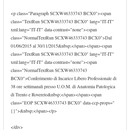
<p class="Paragraph SCXW46333743 BCX0"><span 
class="TextRun SCXW46333743 BCX0" lang="IT-IT" 
xml:lang="IT-IT" data-contrast="none"><span 
class="NormalTextRun SCXW46333743 BCX0">Dal 
01/06/2015 al 30/11/2015&nbsp;</span></span><span 
class="TextRun SCXW46333743 BCX0" lang="IT-IT" 
xml:lang="IT-IT" data-contrast="none"><span 
class="NormalTextRun SCXW46333743 
BCX0">Conferimento di Incarico Libero Professionale di 
38 ore settimanali presso U.O.M. di Anatomia Patologica 
di Trento e Rovereto&nbsp;</span></span><span 
class="EOP SCXW46333743 BCX0" data-ccp-props="
{}">&nbsp;</span></p>
</div>