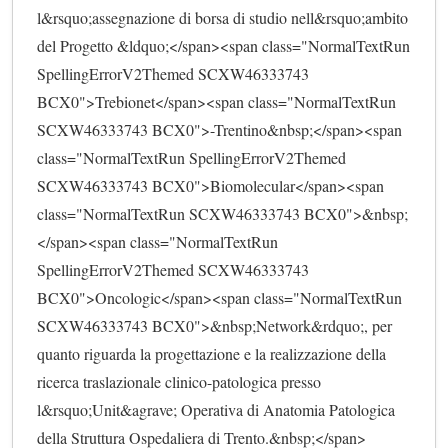
l&rsquo;assegnazione di borsa di studio nell&rsquo;ambito 
del Progetto &ldquo;</span><span class="NormalTextRun 
SpellingErrorV2Themed SCXW46333743 
BCX0">Trebionet</span><span class="NormalTextRun 
SCXW46333743 BCX0">-Trentino&nbsp;</span><span 
class="NormalTextRun SpellingErrorV2Themed 
SCXW46333743 BCX0">Biomolecular</span><span 
class="NormalTextRun SCXW46333743 BCX0">&nbsp;
</span><span class="NormalTextRun 
SpellingErrorV2Themed SCXW46333743 
BCX0">Oncologic</span><span class="NormalTextRun 
SCXW46333743 BCX0">&nbsp;Network&rdquo;, per 
quanto riguarda la progettazione e la realizzazione della 
ricerca traslazionale clinico-patologica presso 
l&rsquo;Unit&agrave; Operativa di Anatomia Patologica 
della Struttura Ospedaliera di Trento.&nbsp;</span>