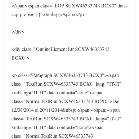
</span><span class="EOP SCXW46333743 BCX0" data-
ccp-props="{}">&nbsp;</span></p>
</div>
<div class="OutlineElement Ltr SCXW46333743 
BCX0">
<p class="Paragraph SCXW46333743 BCX0"><span 
class="TextRun SCXW46333743 BCX0" lang="IT-IT" 
xml:lang="IT-IT" data-contrast="none"><span 
class="NormalTextRun SCXW46333743 BCX0">Dal 
12/08/2014 al 20/11/2014&nbsp;</span></span><span 
class="TextRun SCXW46333743 BCX0" lang="IT-IT" 
xml:lang="IT-IT" data-contrast="none"><span 
class="NormalTextRun SCXW46333743 