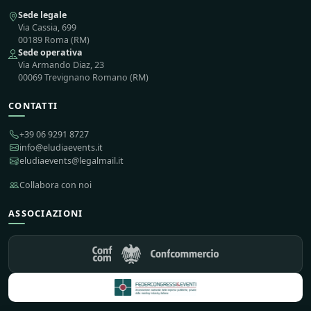
Sede legale
Via Cassia, 699
00189 Roma (RM)
Sede operativa
Via Armando Diaz, 23
00069 Trevignano Romano (RM)
CONTATTI
+39 06 9291 8727
info@eludiaevents.it
eludiaevents@legalmail.it
Collabora con noi
ASSOCIAZIONI