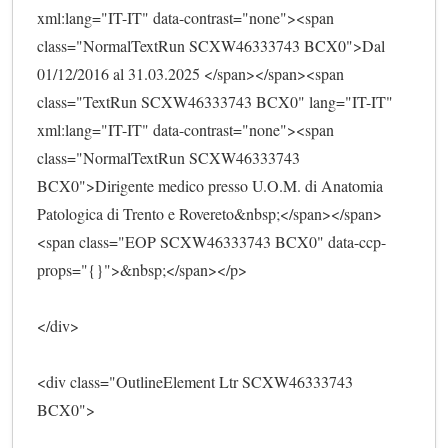
xml:lang="IT-IT" data-contrast="none"><span 
class="NormalTextRun SCXW46333743 BCX0">Dal 
01/12/2016 al 31.03.2025 </span></span><span 
class="TextRun SCXW46333743 BCX0" lang="IT-IT" 
xml:lang="IT-IT" data-contrast="none"><span 
class="NormalTextRun SCXW46333743 
BCX0">Dirigente medico presso U.O.M. di Anatomia 
Patologica di Trento e Rovereto&nbsp;</span></span>
<span class="EOP SCXW46333743 BCX0" data-ccp-
props="{}">&nbsp;</span></p>
</div>
<div class="OutlineElement Ltr SCXW46333743 
BCX0">