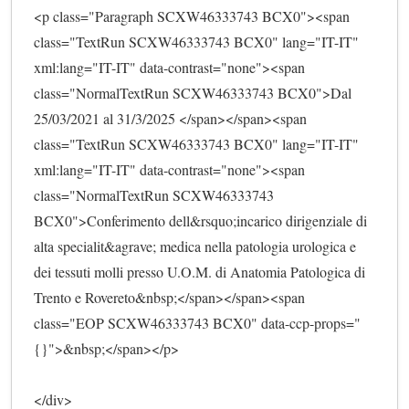
<p class="Paragraph SCXW46333743 BCX0"><span 
class="TextRun SCXW46333743 BCX0" lang="IT-IT" 
xml:lang="IT-IT" data-contrast="none"><span 
class="NormalTextRun SCXW46333743 BCX0">Dal 
25/03/2021 al 31/3/2025 </span></span><span 
class="TextRun SCXW46333743 BCX0" lang="IT-IT" 
xml:lang="IT-IT" data-contrast="none"><span 
class="NormalTextRun SCXW46333743 
BCX0">Conferimento dell&rsquo;incarico dirigenziale di 
alta specialit&agrave; medica nella patologia urologica e 
dei tessuti molli presso U.O.M. di Anatomia Patologica di 
Trento e Rovereto&nbsp;</span></span><span 
class="EOP SCXW46333743 BCX0" data-ccp-props="
{}">&nbsp;</span></p>
</div>