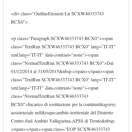
<div class="OutlineElement Ltr SCXW46333743 
BCX0">
<p class="Paragraph SCXW46333743 BCX0"><span 
class="TextRun SCXW46333743 BCX0" lang="IT-IT" 
xml:lang="IT-IT" data-contrast="none"><span 
class="NormalTextRun SCXW46333743 BCX0">Dal 
01/12/2014 al 31/05/2015&nbsp;</span></span><span 
class="TextRun SCXW46333743 BCX0" lang="IT-IT" 
xml:lang="IT-IT" data-contrast="none"><span 
class="NormalTextRun SCXW46333743 
BCX0">Incarico di sostituzione per la continuit&agrave; 
assistenziale nell&rsquo;ambito territoriale del Distretto 
Centro-Sud-Ambito Vallagarina-APSS di Trento&nbsp;
</span></span><span class="EOP SCXW46333743 