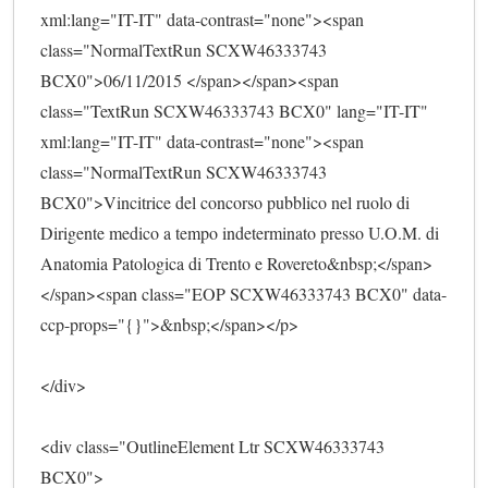
xml:lang="IT-IT" data-contrast="none"><span 
class="NormalTextRun SCXW46333743 
BCX0">06/11/2015 </span></span><span 
class="TextRun SCXW46333743 BCX0" lang="IT-IT" 
xml:lang="IT-IT" data-contrast="none"><span 
class="NormalTextRun SCXW46333743 
BCX0">Vincitrice del concorso pubblico nel ruolo di 
Dirigente medico a tempo indeterminato presso U.O.M. di 
Anatomia Patologica di Trento e Rovereto&nbsp;</span>
</span><span class="EOP SCXW46333743 BCX0" data-
ccp-props="{}">&nbsp;</span></p>
</div>
<div class="OutlineElement Ltr SCXW46333743 
BCX0">