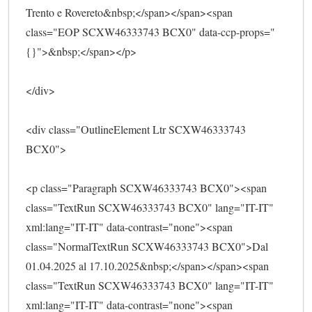
Trento e Rovereto&nbsp;</span></span><span 
class="EOP SCXW46333743 BCX0" data-ccp-props="
{}">&nbsp;</span></p>
</div>
<div class="OutlineElement Ltr SCXW46333743 
BCX0">
<p class="Paragraph SCXW46333743 BCX0"><span 
class="TextRun SCXW46333743 BCX0" lang="IT-IT" 
xml:lang="IT-IT" data-contrast="none"><span 
class="NormalTextRun SCXW46333743 BCX0">Dal 
01.04.2025 al 17.10.2025&nbsp;</span></span><span 
class="TextRun SCXW46333743 BCX0" lang="IT-IT" 
xml:lang="IT-IT" data-contrast="none"><span 