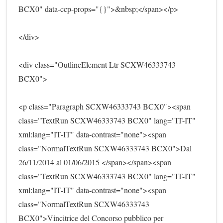
BCX0" data-ccp-props="{}">&nbsp;</span></p>
</div>
<div class="OutlineElement Ltr SCXW46333743 
BCX0">
<p class="Paragraph SCXW46333743 BCX0"><span 
class="TextRun SCXW46333743 BCX0" lang="IT-IT" 
xml:lang="IT-IT" data-contrast="none"><span 
class="NormalTextRun SCXW46333743 BCX0">Dal 
26/11/2014 al 01/06/2015 </span></span><span 
class="TextRun SCXW46333743 BCX0" lang="IT-IT" 
xml:lang="IT-IT" data-contrast="none"><span 
class="NormalTextRun SCXW46333743 
BCX0">Vincitrice del Concorso pubblico per 