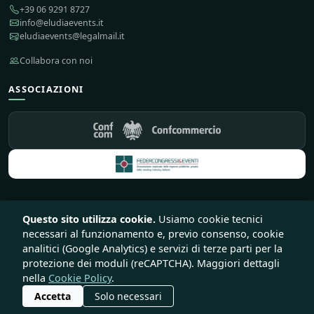
+39 06 9291 8727
info@eludiaevents.it
eludiaevents@legalmail.it
Collabora con noi
ASSOCIAZIONI
Questo sito utilizza cookie.
Usiamo cookie tecnici
© 2026 Eludia Events S.r.l. Società Benefit — Tutti i diritti riservati
necessari al funzionamento e, previo consenso, cookie
♥
Sito e piattaforma creata con
da
Lirink
analitici (Google Analytics) e servizi di terze parti per la
Privacy
Cookie
Termini
Recesso e rimborsi
protezione dei moduli (reCAPTCHA). Maggiori dettagli
nella
Cookie Policy
.
Accetta
Solo necessari