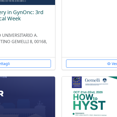
ery in GynOnc: 3rd
cal Week
 UNIVERSITARIO A.
TINO GEMELLI 8, 00168,
ttagli
Ved