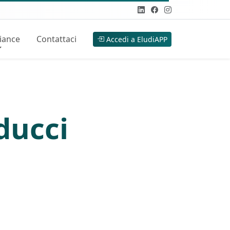
iance
Contattaci
Accedi a EludiAPP
ducci