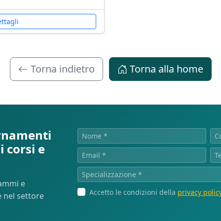
ttagli
Torna indietro
Torna alla home
ornamenti
 corsi e
rammi e
Accetto le condizioni della
privacy polic
 nel settore