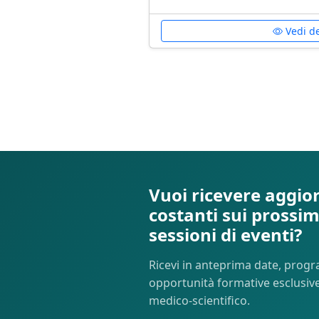
Vedi de
Vuoi ricevere aggi
costanti sui prossimi
sessioni di eventi?
Ricevi in anteprima date, prog
opportunità formative esclusive
medico-scientifico.