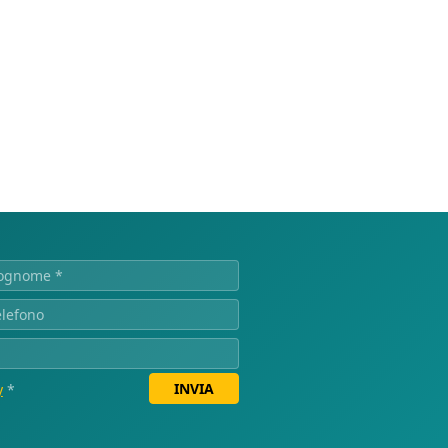
INVIA
y
*