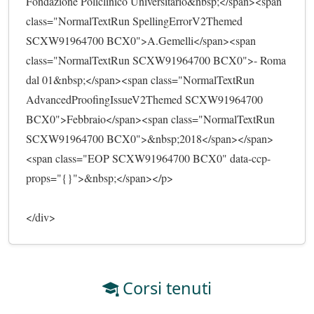
Fondazione Policlinico Universitario&nbsp;</span><span 
class="NormalTextRun SpellingErrorV2Themed 
SCXW91964700 BCX0">A.Gemelli</span><span 
class="NormalTextRun SCXW91964700 BCX0">- Roma 
dal 01&nbsp;</span><span class="NormalTextRun 
AdvancedProofingIssueV2Themed SCXW91964700 
BCX0">Febbraio</span><span class="NormalTextRun 
SCXW91964700 BCX0">&nbsp;2018</span></span>
<span class="EOP SCXW91964700 BCX0" data-ccp-
props="{}">&nbsp;</span></p>
</div>                        
Corsi tenuti