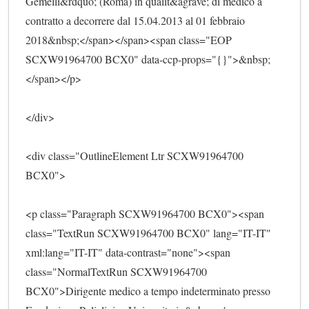
Gemelli&rdquo; (Roma) in qualit&agrave; di medico a 
contratto a decorrere dal 15.04.2013 al 01 febbraio 
2018&nbsp;</span></span><span class="EOP 
SCXW91964700 BCX0" data-ccp-props="{}">&nbsp;
</span></p>
</div>
<div class="OutlineElement Ltr SCXW91964700 
BCX0">
<p class="Paragraph SCXW91964700 BCX0"><span 
class="TextRun SCXW91964700 BCX0" lang="IT-IT" 
xml:lang="IT-IT" data-contrast="none"><span 
class="NormalTextRun SCXW91964700 
BCX0">Dirigente medico a tempo indeterminato presso 