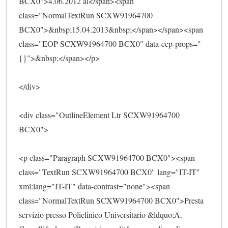
BCX0">4.06.2012 al</span><span 
class="NormalTextRun SCXW91964700 
BCX0">&nbsp;15.04.2013&nbsp;</span></span><span 
class="EOP SCXW91964700 BCX0" data-ccp-props="
{}">&nbsp;</span></p>
</div>
<div class="OutlineElement Ltr SCXW91964700 
BCX0">
<p class="Paragraph SCXW91964700 BCX0"><span 
class="TextRun SCXW91964700 BCX0" lang="IT-IT" 
xml:lang="IT-IT" data-contrast="none"><span 
class="NormalTextRun SCXW91964700 BCX0">Presta 
servizio presso Policlinico Universitario &ldquo;A. 