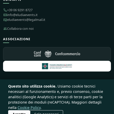
+39 06 9291 8727
info@eludiaevents.it
eludiaevents@legalmail.it
Collabora con noi
ASSOCIAZIONI
Questo sito utilizza cookie.
Usiamo cookie tecnici
© 2026 Eludia Events S.r.l. Società Benefit — Tutti i diritti riservati
necessari al funzionamento e, previo consenso, cookie
♥
Sito e piattaforma creata con
da
Lirink
analitici (Google Analytics) e servizi di terze parti per la
Privacy
Cookie
Termini
Recesso e rimborsi
protezione dei moduli (reCAPTCHA). Maggiori dettagli
nella
Cookie Policy
.