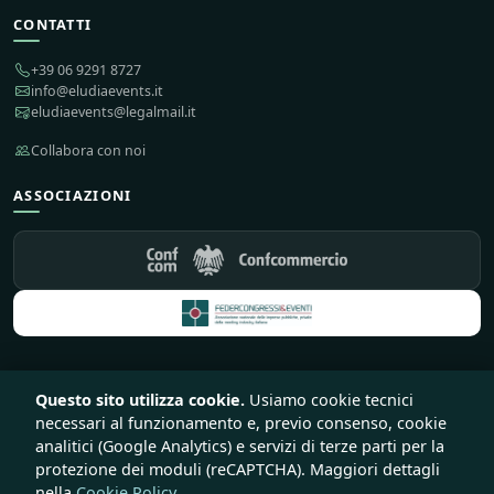
CONTATTI
+39 06 9291 8727
info@eludiaevents.it
eludiaevents@legalmail.it
Collabora con noi
ASSOCIAZIONI
Questo sito utilizza cookie.
Usiamo cookie tecnici
© 2026 Eludia Events S.r.l. Società Benefit — Tutti i diritti riservati
necessari al funzionamento e, previo consenso, cookie
♥
Sito e piattaforma creata con
da
Lirink
analitici (Google Analytics) e servizi di terze parti per la
Privacy
Cookie
Termini
Recesso e rimborsi
protezione dei moduli (reCAPTCHA). Maggiori dettagli
nella
Cookie Policy
.