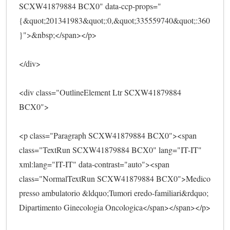
SCXW41879884 BCX0" data-ccp-props="
{&quot;201341983&quot;:0,&quot;335559740&quot;:360
}">&nbsp;</span></p>
</div>
<div class="OutlineElement Ltr SCXW41879884 
BCX0">
<p class="Paragraph SCXW41879884 BCX0"><span 
class="TextRun SCXW41879884 BCX0" lang="IT-IT" 
xml:lang="IT-IT" data-contrast="auto"><span 
class="NormalTextRun SCXW41879884 BCX0">Medico 
presso ambulatorio &ldquo;Tumori eredo-familiari&rdquo; 
Dipartimento Ginecologia Oncologica</span></span></p>