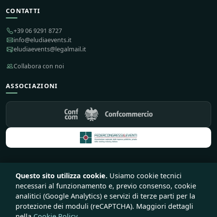
CONTATTI
+39 06 9291 8727
info@eludiaevents.it
eludiaevents@legalmail.it
Collabora con noi
ASSOCIAZIONI
Questo sito utilizza cookie.
Usiamo cookie tecnici
© 2026 Eludia Events S.r.l. Società Benefit — Tutti i diritti riservati
necessari al funzionamento e, previo consenso, cookie
♥
Sito e piattaforma creata con
da
Lirink
analitici (Google Analytics) e servizi di terze parti per la
Privacy
Cookie
Termini
Recesso e rimborsi
protezione dei moduli (reCAPTCHA). Maggiori dettagli
nella
Cookie Policy
.