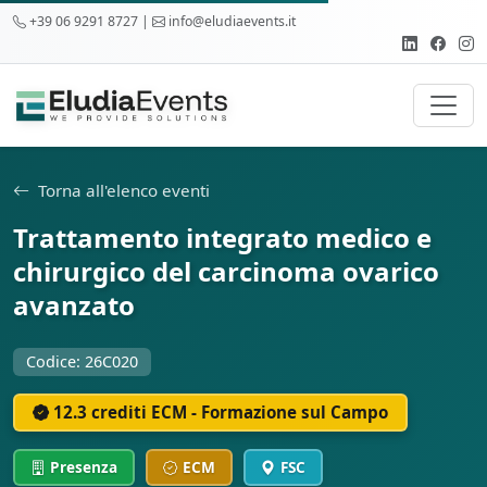
+39 06 9291 8727 |
info@eludiaevents.it
Torna all'elenco eventi
Trattamento integrato medico e
chirurgico del carcinoma ovarico
avanzato
Codice: 26C020
12.3 crediti ECM - Formazione sul Campo
Presenza
ECM
FSC