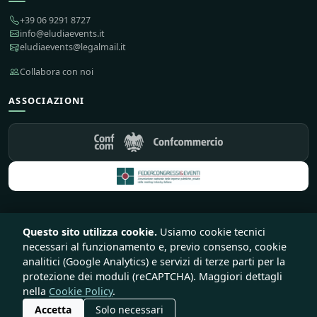
+39 06 9291 8727
info@eludiaevents.it
eludiaevents@legalmail.it
Collabora con noi
ASSOCIAZIONI
Questo sito utilizza cookie.
Usiamo cookie tecnici
© 2026 Eludia Events S.r.l. Società Benefit — Tutti i diritti riservati
necessari al funzionamento e, previo consenso, cookie
♥
Sito e piattaforma creata con
da
Lirink
analitici (Google Analytics) e servizi di terze parti per la
Privacy
Cookie
Termini
Recesso e rimborsi
protezione dei moduli (reCAPTCHA). Maggiori dettagli
nella
Cookie Policy
.
Accetta
Solo necessari
Iscriviti al corso