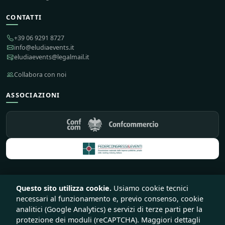
CONTATTI
+39 06 9291 8727
info@eludiaevents.it
eludiaevents@legalmail.it
Collabora con noi
ASSOCIAZIONI
Questo sito utilizza cookie.
Usiamo cookie tecnici
© 2026 Eludia Events S.r.l. Società Benefit — Tutti i diritti riservati
necessari al funzionamento e, previo consenso, cookie
♥
Sito e piattaforma creata con
da
Lirink
analitici (Google Analytics) e servizi di terze parti per la
Privacy
Cookie
Termini
Recesso e rimborsi
protezione dei moduli (reCAPTCHA). Maggiori dettagli